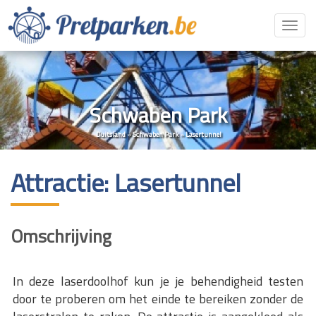
Toggl
navig
Schwaben Park
Duitsland
»
Schwaben Park
»
Lasertunnel
Attractie: Lasertunnel
Omschrijving
In deze laserdoolhof kun je je behendigheid testen
door te proberen om het einde te bereiken zonder de