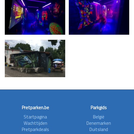
Pretparken.be
Parkgids
Startpagina
België
Wachttijden
Denemarken
Pretparkdeals
Duitsland