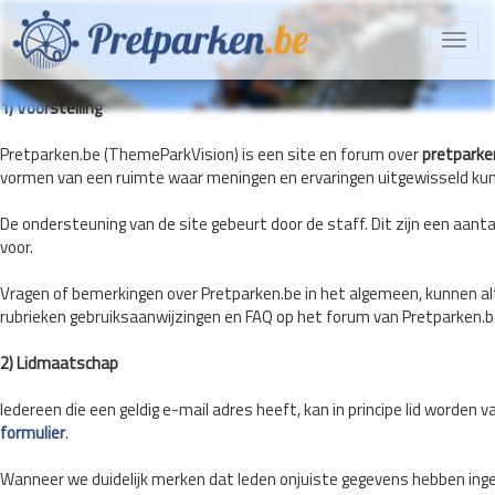
Toggl
navig
1) Voorstelling
Pretparken.be (ThemeParkVision) is een site en forum over
pretparke
vormen van een ruimte waar meningen en ervaringen uitgewisseld ku
De ondersteuning van de site gebeurt door de staff. Dit zijn een aant
voor.
Vragen of bemerkingen over Pretparken.be in het algemeen, kunnen alt
rubrieken gebruiksaanwijzingen en FAQ op het forum van Pretparken.b
2) Lidmaatschap
Iedereen die een geldig e-mail adres heeft, kan in principe lid worden 
formulier
.
Wanneer we duidelijk merken dat leden onjuiste gegevens hebben ing