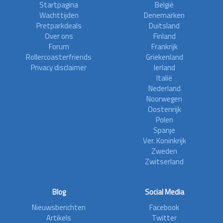
Startpagina
België
Wachttijden
Denemarken
Pretparkdeals
Duitsland
Over ons
Finland
Forum
Frankrijk
Rollercoasterfriends
Griekenland
Privacy disclaimer
Ierland
Italië
Nederland
Noorwegen
Oostenrijk
Polen
Spanje
Ver. Koninkrijk
Zweden
Zwitserland
Blog
Social Media
Nieuwsberichten
Facebook
Artikels
Twitter