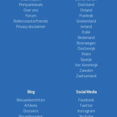
Pretparkdeals
Duitsland
Over ons
Finland
Forum
Frankrijk
Rollercoasterfriends
Griekenland
Privacy disclaimer
Ierland
Italië
Nederland
Noorwegen
Oostenrijk
Polen
Spanje
Ver. Koninkrijk
Zweden
Zwitserland
Blog
Social Media
Nieuwsberichten
Facebook
Artikels
Twitter
Dossiers
Instagram
Bouwdossiers
Youtube