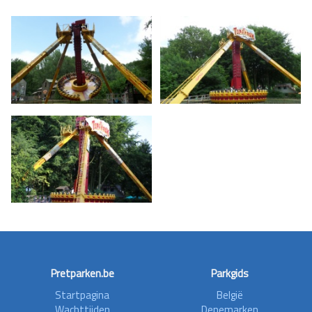
Pretparken.be
Parkgids
Startpagina
België
Wachttijden
Denemarken