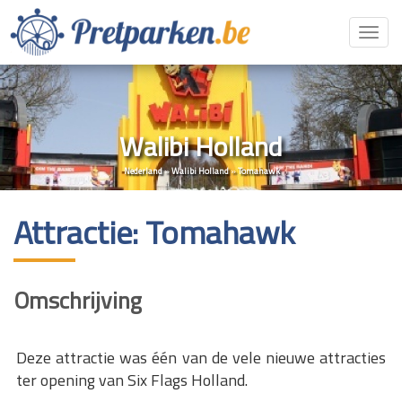
Toggl
navig
Walibi Holland
Nederland
»
Walibi Holland
»
Tomahawk
Attractie: Tomahawk
Omschrijving
Deze attractie was één van de vele nieuwe attracties
ter opening van Six Flags Holland.