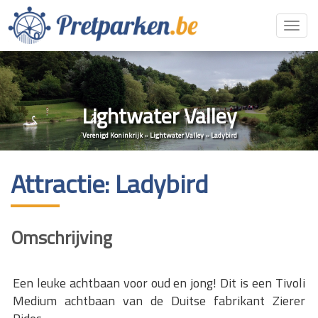
Toggl
navig
Lightwater Valley
Verenigd Koninkrijk
»
Lightwater Valley
»
Ladybird
Attractie: Ladybird
Omschrijving
Een leuke achtbaan voor oud en jong! Dit is een Tivoli
Medium achtbaan van de Duitse fabrikant Zierer