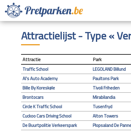
Attractielijst - Type « V
Attractie
Park
Traffic School
LEGOLAND Billund
Al's Auto Academy
Paultons Park
Bille By Koreskøle
Tivoli Friheden
Brontocars
Mirabilandia
Circle K Traffic School
Tusenfryd
Cuckoo Cars Driving School
Alton Towers
De Buurtpolitie Verkeerspark
Plopsaland De Pann