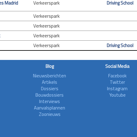
es Madrid
Verkeerspark
Driving School
Verkeerspark
Verkeerspark
k
Verkeerspark
Verkeerspark
Driving School
Blog
Social Media
Nieuwsberichten
Facebook
Artikels
Twitter
Dossiers
Instagram
Bouwdossiers
Youtube
Interviews
Aanvalsplannen
Zoonieuws