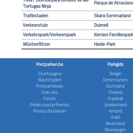
Parque de Atraccion
Tortugas Ninja
Trafikstaden
Skara Sommarland
Verkeerstuin
Duinrell
Verkehrspark/Verkeerspark
Kernies Familienpar
Wüstenflitzer
Heide-Park
Pretparken.be
Parkgids
Startpagina
België
Wachttijden
Denemarken
Pretparkdeals
Duitsland
Over ons
Finland
Forum
Frankrijk
Rollercoasterfriends
Griekenland
Privacy disclaimer
Ierland
Italië
Nederland
Noorwegen