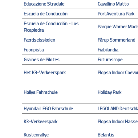
Educazione Stradale
Cavallino Matto
Escuela de Conducción
PortAventura Park
Escuela de Conducción - Los
Parque Warner Madr
Picapiedra
Færdselsskolen
Fårup Sommerland
Fuoripista
Fiabilandia
Graines de Pilotes
Futuroscope
Het K3-Verkeerspark
Plopsa Indoor Coevo
Hollys Fahrschule
Holiday Park
Hyundai LEGO Fahrschule
LEGOLAND Deutschl
K3-Verkeerspark
Plopsa Indoor Hasse
Küstenrallye
Belantis