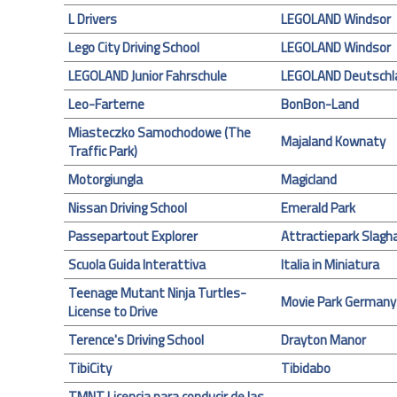
L Drivers
LEGOLAND Windsor
Lego City Driving School
LEGOLAND Windsor
LEGOLAND Junior Fahrschule
LEGOLAND Deutschl
Leo-Farterne
BonBon-Land
Miasteczko Samochodowe (The
Majaland Kownaty
Traffic Park)
Motorgiungla
Magicland
Nissan Driving School
Emerald Park
Passepartout Explorer
Attractiepark Slagh
Scuola Guida Interattiva
Italia in Miniatura
Teenage Mutant Ninja Turtles-
Movie Park Germany
License to Drive
Terence's Driving School
Drayton Manor
TibiCity
Tibidabo
TMNT Licencia para conducir de las