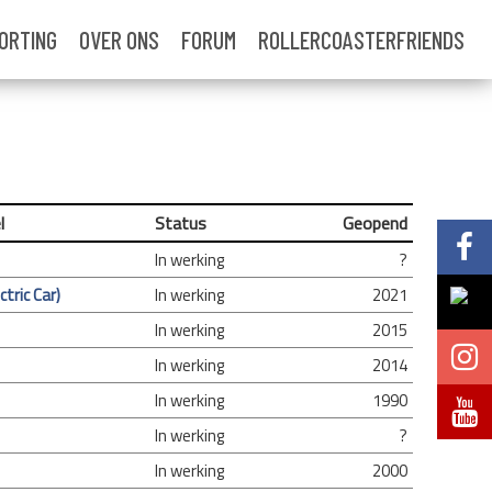
ORTING
OVER ONS
FORUM
ROLLERCOASTERFRIENDS
l
Status
Geopend
Volg @Pretparkenbe
In werking
?
ctric Car)
In werking
2021
Volg @Pretparkenbe
In werking
2015
Volg @Pretparken.be
In werking
2014
In werking
1990
Volg @Pretparkenbe
In werking
?
In werking
2000