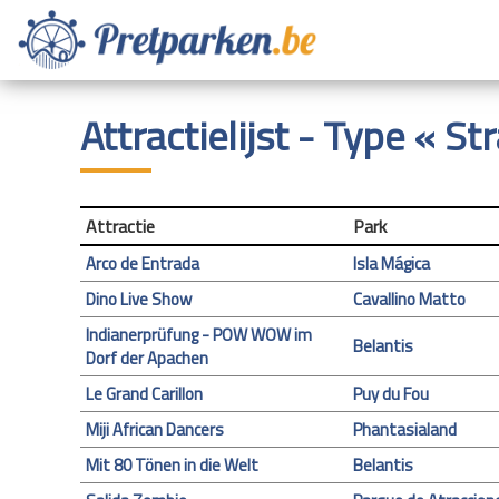
Attractielijst - Type « S
Attractie
Park
Arco de Entrada
Isla Mágica
Dino Live Show
Cavallino Matto
Indianerprüfung - POW WOW im
Belantis
Dorf der Apachen
Le Grand Carillon
Puy du Fou
Miji African Dancers
Phantasialand
Mit 80 Tönen in die Welt
Belantis