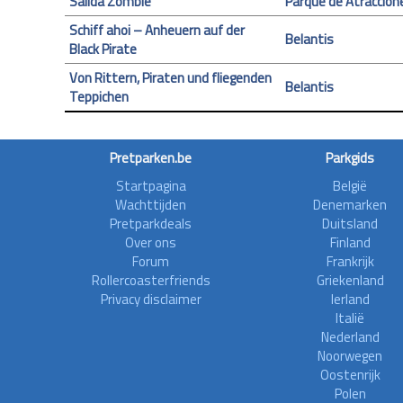
Salida Zombie
Parque de Atraccion
Schiff ahoi – Anheuern auf der
Belantis
Black Pirate
Von Rittern, Piraten und fliegenden
Belantis
Teppichen
Pretparken.be
Parkgids
Startpagina
België
Wachttijden
Denemarken
Pretparkdeals
Duitsland
Over ons
Finland
Forum
Frankrijk
Rollercoasterfriends
Griekenland
Privacy disclaimer
Ierland
Italië
Nederland
Noorwegen
Oostenrijk
Polen