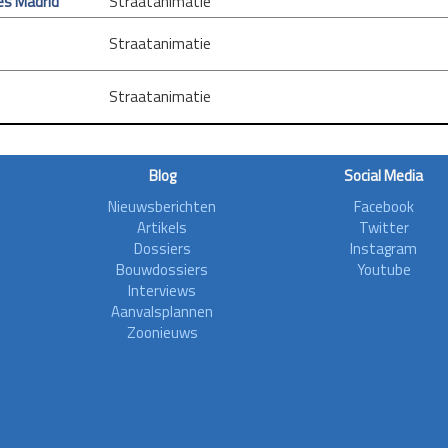
es Madrid
Straatanimatie
Straatanimatie
Straatanimatie
Blog
Social Media
Nieuwsberichten
Facebook
Artikels
Twitter
Dossiers
Instagram
Bouwdossiers
Youtube
Interviews
Aanvalsplannen
Zoonieuws