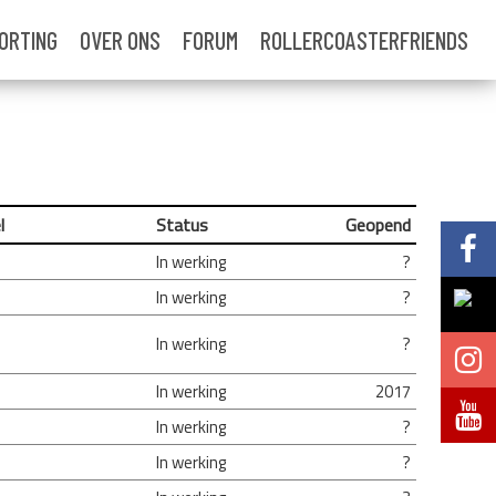
ORTING
OVER ONS
FORUM
ROLLERCOASTERFRIENDS
l
Status
Geopend
Volg @Pretparkenbe
In werking
?
In werking
?
Volg @Pretparkenbe
In werking
?
Volg @Pretparken.be
In werking
2017
Volg @Pretparkenbe
In werking
?
In werking
?