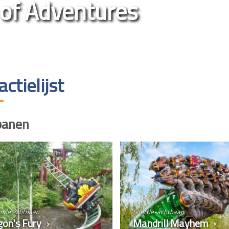
of Adventures
actielijst
banen
ende achtbaan
Shuttle-achtbaan
on's Fury
Mandrill Mayhem