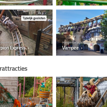
Tijdelijk gesloten
dreven achtbaan
Hangende achtbaan
pion Express
Vampire
attracties