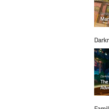
Lamb
Mam
Darkr
Darkri
The 
Adv
Famil