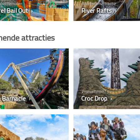
hbattlemolen
Boomstamattractie
el Bail Out
River Rafts
ende attracties
melschip
Vrijevaltoren
e Barnacle
Croc Drop