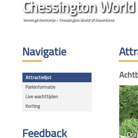
Chessington World 
Verenigd Koninkrijk
»
Chessington World of Adventures
Navigatie
Attr
Acht
Attractielijst
Parkinformatie
Live wachttijden
Korting
Feedback
Draai
Drag