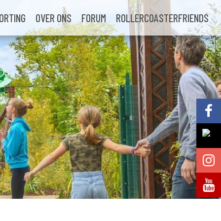
ORTING
OVER ONS
FORUM
ROLLERCOASTERFRIENDS
Volg @Pretparkenbe
Volg @Pretparkenbe
Volg @Pretparken.be
Volg @Pretparkenbe