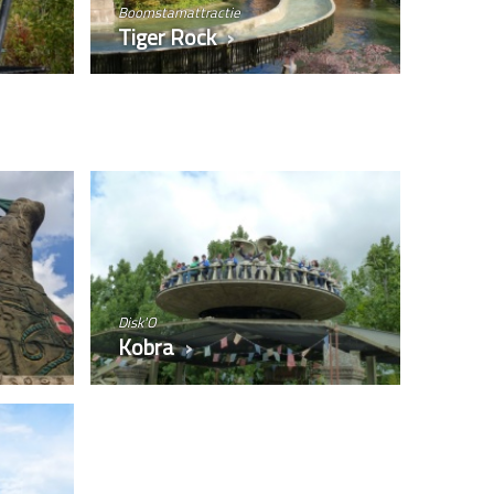
Boomstamattractie
Tiger Rock
Disk'O
Kobra