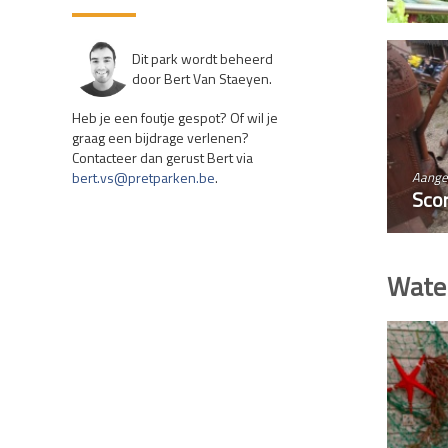
Dit park wordt beheerd
door Bert Van Staeyen.
Heb je een foutje gespot? Of wil je
graag een bijdrage verlenen?
Contacteer dan gerust Bert via
Aange
bert.vs@pretparken.be
.
Scor
Water