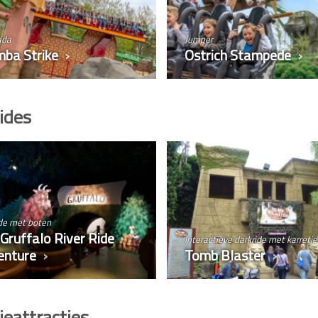
ada
Jumper
ba Strike
Ostrich Stampede
ides
de met boten
Gruffalo River Ride
Interactieve darkride met karretje
enture
Tomb Blaster
ieattracties