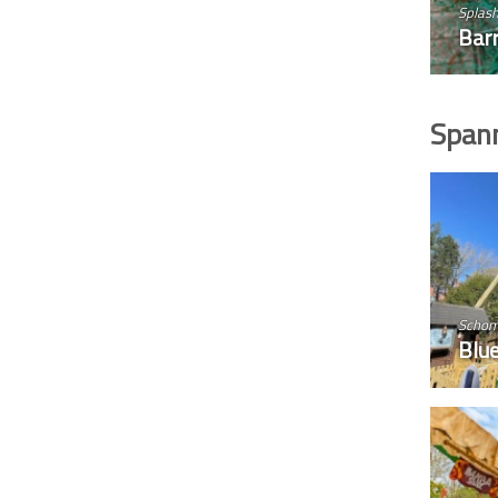
Splas
Barr
Spann
Schom
Blu