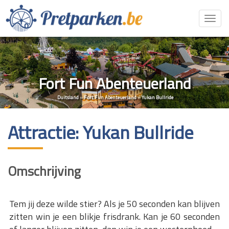
Toggl
navig
Fort Fun Abenteuerland
Duitsland
»
Fort Fun Abenteuerland
»
Yukan Bullride
Attractie: Yukan Bullride
Omschrijving
Tem jij deze wilde stier? Als je 50 seconden kan blijven
zitten win je een blikje frisdrank. Kan je 60 seconden