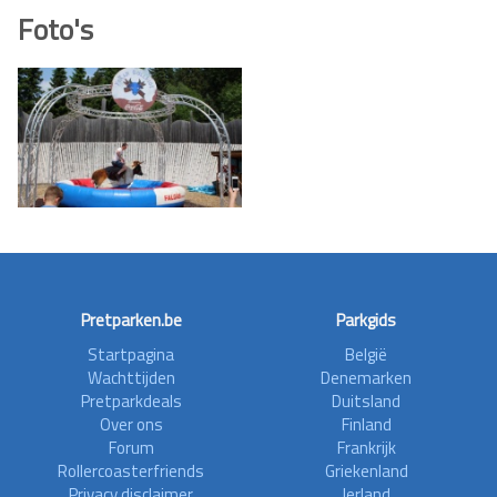
Foto's
Pretparken.be
Parkgids
Startpagina
België
Wachttijden
Denemarken
Pretparkdeals
Duitsland
Over ons
Finland
Forum
Frankrijk
Rollercoasterfriends
Griekenland
Privacy disclaimer
Ierland