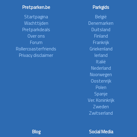
Pretparken.be
Parkgids
Startpagina
België
Wachttijden
Denemarken
Pretparkdeals
Duitsland
Over ons
Finland
Forum
Frankrijk
Rollercoasterfriends
Griekenland
Privacy disclaimer
Ierland
Italië
Nederland
Noorwegen
Oostenrijk
Polen
Spanje
Ver. Koninkrijk
Zweden
Zwitserland
Blog
Social Media