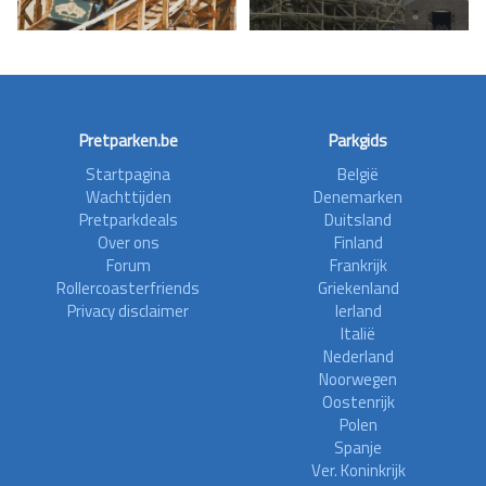
Pretparken.be
Parkgids
Startpagina
België
Wachttijden
Denemarken
Pretparkdeals
Duitsland
Over ons
Finland
Forum
Frankrijk
Rollercoasterfriends
Griekenland
Privacy disclaimer
Ierland
Italië
Nederland
Noorwegen
Oostenrijk
Polen
Spanje
Ver. Koninkrijk