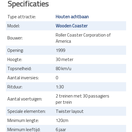
Specificaties
Type attractie:
Houten achtbaan
Model:
Wooden Coaster
Roller Coaster Corporation of
Bouwer:
America
Opening:
1999
Hoogte:
30 meter
Topsnelheid:
80 km/u
Aantal inversies:
0
Ritduur:
1:30
2 treinen met 30 passagiers
Aantal voertuigen:
per trein
Speciale elementen:
Twister layout
Minimum lengte:
120cm
Minimum leeftijd:
6 jaar