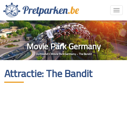
Toggl
navig
Movie Park Germany
Duitsland
»
Movie Park Germany
»
The Bandit
Attractie: The Bandit