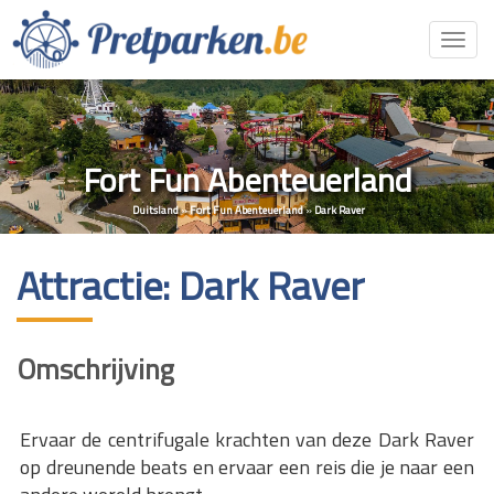
Toggl
navig
Fort Fun Abenteuerland
Duitsland
»
Fort Fun Abenteuerland
»
Dark Raver
Attractie: Dark Raver
Omschrijving
Ervaar de centrifugale krachten van deze Dark Raver
op dreunende beats en ervaar een reis die je naar een