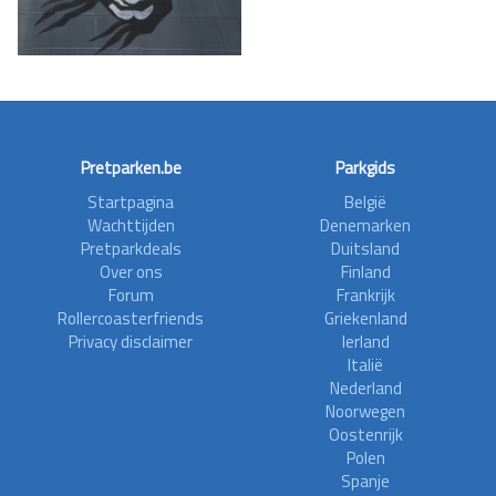
Pretparken.be
Parkgids
Startpagina
België
Wachttijden
Denemarken
Pretparkdeals
Duitsland
Over ons
Finland
Forum
Frankrijk
Rollercoasterfriends
Griekenland
Privacy disclaimer
Ierland
Italië
Nederland
Noorwegen
Oostenrijk
Polen
Spanje