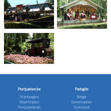
Pretparken.be
Parkgids
Startpagina
België
Wachttijden
Denemarken
Pretparkdeals
Duitsland