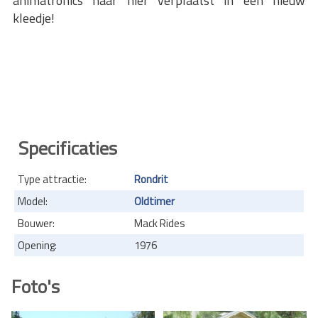
animatronics naar hier verplaatst in een nieuw
kleedje!
Specificaties
Type attractie:
Rondrit
Model:
Oldtimer
Bouwer:
Mack Rides
Opening:
1976
Foto's