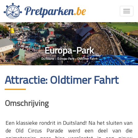
Toggl
navig
Europa-Park
Duitsland
»
Europa-Park
»
Oldtimer Fahrt
Attractie: Oldtimer Fahrt
Omschrijving
Een klassieke rondrit in Duitsland! Na het sluiten van
de Old Circus Parade werd een deel van die