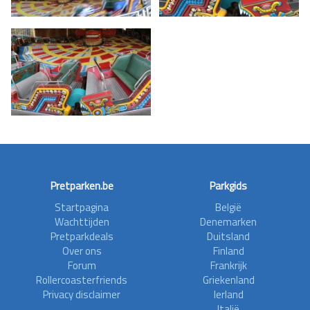
Pretparken.be
Parkgids
Startpagina
België
Wachttijden
Denemarken
Pretparkdeals
Duitsland
Over ons
Finland
Forum
Frankrijk
Rollercoasterfriends
Griekenland
Privacy disclaimer
Ierland
Italië