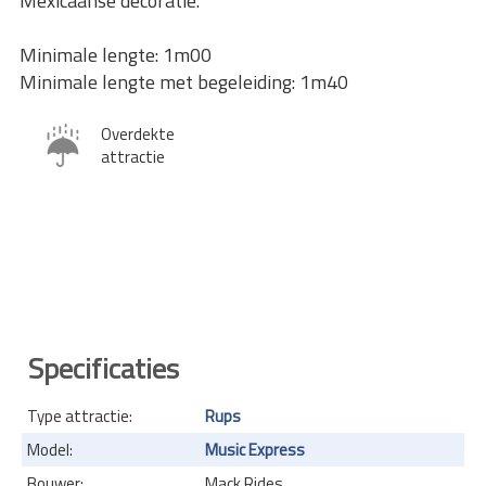
Mexicaanse decoratie.
Minimale lengte: 1m00
Minimale lengte met begeleiding: 1m40
Overdekte
attractie
Specificaties
Type attractie:
Rups
Model:
Music Express
Bouwer:
Mack Rides