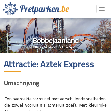
Toggl
navig
Bobbejaanland
België
»
Bobbejaanland
»
Aztek Express
Attractie: Aztek Express
Omschrijving
Een overdekte carrousel met verschillende snelheden,
die zowel vooruit als achteruit zoeft. Met kleurrijke