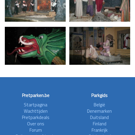
Pretparken.be
Parkgids
Startpagina
België
Wachttijden
Denemarken
Pretparkdeals
Duitsland
Over ons
Finland
Forum
Frankrijk