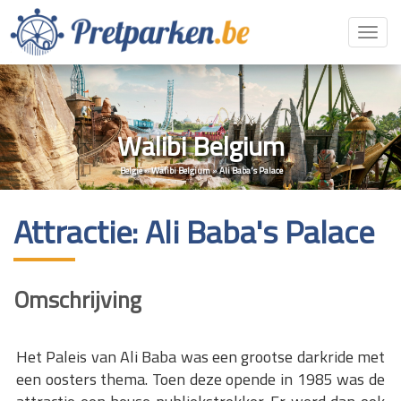
Toggl
navig
Walibi Belgium
België
»
Walibi Belgium
»
Ali Baba's Palace
Attractie: Ali Baba's Palace
Omschrijving
Het Paleis van Ali Baba was een grootse darkride met
een oosters thema. Toen deze opende in 1985 was de