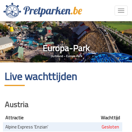
Toggl
navig
Europa-Park
Duitsland
»
Europa-Park
Live wachttijden
Austria
Attractie
Wachttijd
Alpine Express 'Enzian'
Gesloten