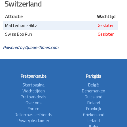
Switzerland
Attractie
Wachttijd
Matterhorn-Blitz
Gesloten
Swiss Bob Run
Gesloten
Powered by Queue-Times.com
Pretparken.be
Parkgids
Startpagina
België
Wachttijden
Denemarken
Pretparkdeals
Duitsland
Over ons
Finland
Forum
Frankrijk
Rollercoasterfriends
Griekenland
Privacy disclaimer
Ierland
Italië