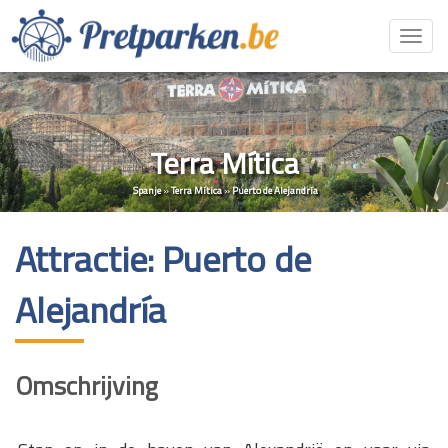
Toggl
navig
Terra Mítica
Spanje
»
Terra Mítica
»
Puerto de Alejandría
Attractie: Puerto de
Alejandría
Omschrijving