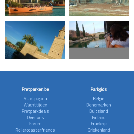
Pretparken.be
Parkgids
Startpagina
België
Wachttijden
Denemarken
Pretparkdeals
Duitsland
Over ons
Finland
Forum
Frankrijk
Rollercoasterfriends
Griekenland