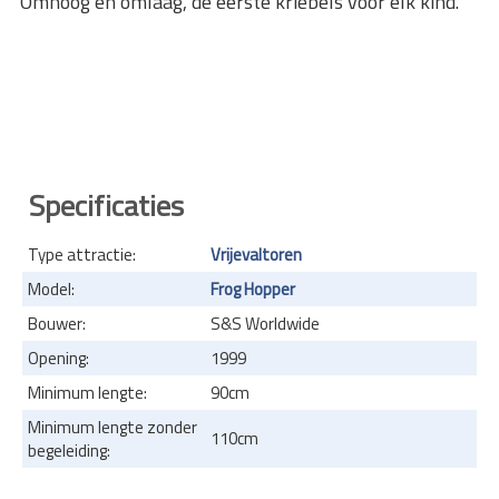
Omhoog en omlaag, de eerste kriebels voor elk kind.
Specificaties
Type attractie:
Vrijevaltoren
Model:
Frog Hopper
Bouwer:
S&S Worldwide
Opening:
1999
Minimum lengte:
90cm
Minimum lengte zonder
110cm
begeleiding: