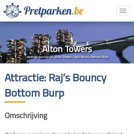
Toggl
navig
Alton Towers
Verenigd Koninkrijk
»
Alton Towers
»
Raj’s Bouncy Bottom Burp
Attractie: Raj’s Bouncy
Bottom Burp
Omschrijving