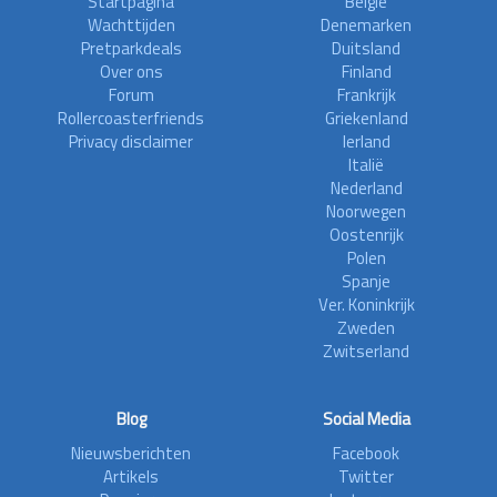
Startpagina
België
Wachttijden
Denemarken
Pretparkdeals
Duitsland
Over ons
Finland
Forum
Frankrijk
Rollercoasterfriends
Griekenland
Privacy disclaimer
Ierland
Italië
Nederland
Noorwegen
Oostenrijk
Polen
Spanje
Ver. Koninkrijk
Zweden
Zwitserland
Blog
Social Media
Nieuwsberichten
Facebook
Artikels
Twitter