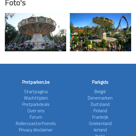
Foto's
Pretparken.be
Parkgids
Startpagina
België
Wachttijden
Denemarken
Pretparkdeals
Duitsland
Over ons
Finland
Forum
Frankrijk
Rollercoasterfriends
Griekenland
Privacy disclaimer
Ierland