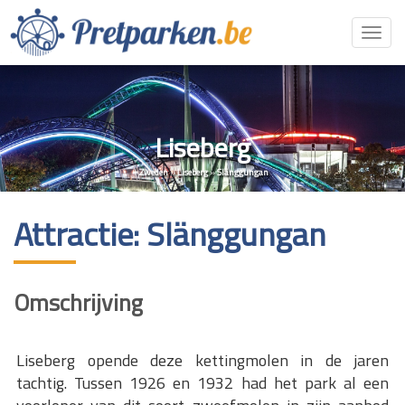
Toggl
navig
Liseberg
Zweden
»
Liseberg
»
Slänggungan
Attractie: Slänggungan
Omschrijving
Liseberg opende deze kettingmolen in de jaren
tachtig. Tussen 1926 en 1932 had het park al een