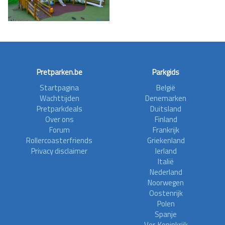
Pretparken.be
Parkgids
Startpagina
België
Wachttijden
Denemarken
Pretparkdeals
Duitsland
Over ons
Finland
Forum
Frankrijk
Rollercoasterfriends
Griekenland
Privacy disclaimer
Ierland
Italië
Nederland
Noorwegen
Oostenrijk
Polen
Spanje
Ver. Koninkrijk