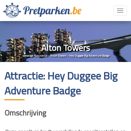
Toggl
navig
Alton Towers
Verenigd Koninkrijk
»
Alton Towers
»
Hey Duggee Big Adventure Badge
Attractie: Hey Duggee Big
Adventure Badge
Omschrijving