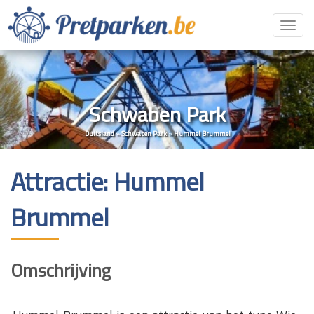
Toggl
navig
Schwaben Park
Duitsland
»
Schwaben Park
»
Hummel Brummel
Attractie: Hummel
Brummel
Omschrijving