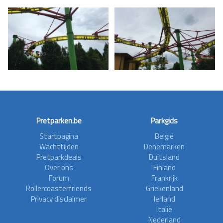
Pretparken.be
Parkgids
Startpagina
België
Wachttijden
Denemarken
Pretparkdeals
Duitsland
Over ons
Finland
Forum
Frankrijk
Rollercoasterfriends
Griekenland
Privacy disclaimer
Ierland
Italië
Nederland