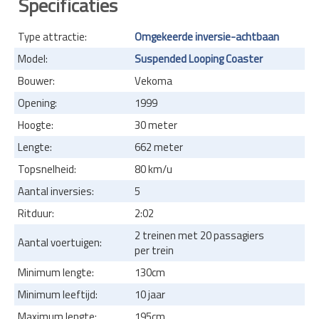
Specificaties
Type attractie:
Omgekeerde inversie-achtbaan
Model:
Suspended Looping Coaster
Bouwer:
Vekoma
Opening:
1999
Hoogte:
30 meter
Lengte:
662 meter
Topsnelheid:
80 km/u
Aantal inversies:
5
Ritduur:
2:02
2 treinen met 20 passagiers
Aantal voertuigen:
per trein
Minimum lengte:
130cm
Minimum leeftijd:
10 jaar
Maximum lengte:
195cm