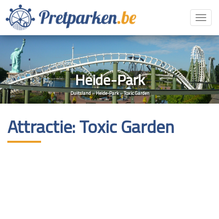
Toggl
navig
Heide-Park
Duitsland
»
Heide-Park
»
Toxic Garden
Attractie: Toxic Garden