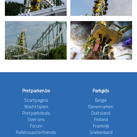
Pretparken.be
Parkgids
Startpagina
België
Wachttijden
Denemarken
Pretparkdeals
Duitsland
Over ons
Finland
Forum
Frankrijk
Rollercoasterfriends
Griekenland