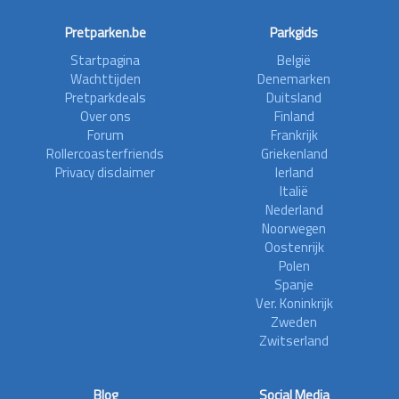
Pretparken.be
Parkgids
Startpagina
België
Wachttijden
Denemarken
Pretparkdeals
Duitsland
Over ons
Finland
Forum
Frankrijk
Rollercoasterfriends
Griekenland
Privacy disclaimer
Ierland
Italië
Nederland
Noorwegen
Oostenrijk
Polen
Spanje
Ver. Koninkrijk
Zweden
Zwitserland
Blog
Social Media