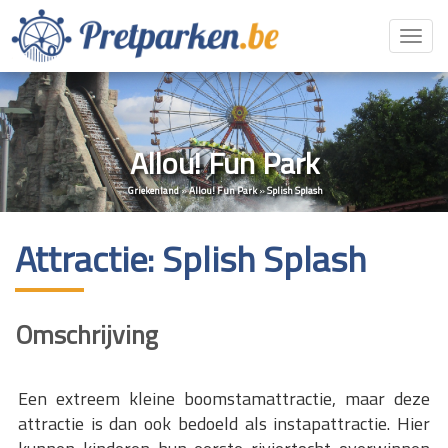
Toggl
navig
Allou! Fun Park
Griekenland
»
Allou! Fun Park
»
Splish Splash
Attractie: Splish Splash
Omschrijving
Een extreem kleine boomstamattractie, maar deze
attractie is dan ook bedoeld als instapattractie. Hier