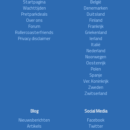
Startpagina
België
Wachttijden
Denemarken
Pretparkdeals
Duitsland
Over ons
Finland
Forum
Frankrijk
Rollercoasterfriends
Griekenland
Privacy disclaimer
Ierland
Italië
Nederland
Noorwegen
Oostenrijk
Polen
Spanje
Ver. Koninkrijk
Zweden
Zwitserland
Blog
Social Media
Nieuwsberichten
Facebook
Artikels
Twitter