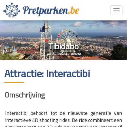
Toggl
navig
Tibidabo
Spanje
»
Tibidabo
»
Interactibi
Attractie: Interactibi
Omschrijving
Interactibi behoort tot de nieuwste generatie van
interactieve 4D shooting rides. De ride combineert een