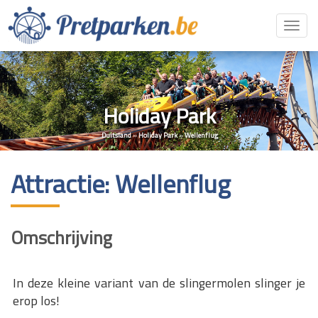
Toggl
navig
Holiday Park
Duitsland
»
Holiday Park
»
Wellenflug
Attractie: Wellenflug
Omschrijving
In deze kleine variant van de slingermolen slinger je
erop los!