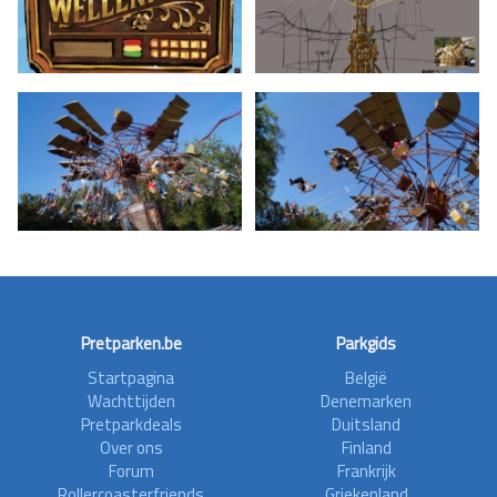
Pretparken.be
Parkgids
Startpagina
België
Wachttijden
Denemarken
Pretparkdeals
Duitsland
Over ons
Finland
Forum
Frankrijk
Rollercoasterfriends
Griekenland