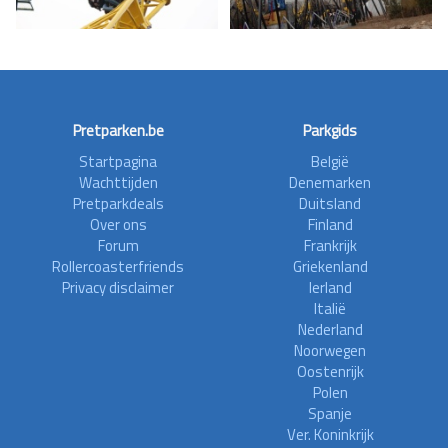
Pretparken.be
Parkgids
Startpagina
België
Wachttijden
Denemarken
Pretparkdeals
Duitsland
Over ons
Finland
Forum
Frankrijk
Rollercoasterfriends
Griekenland
Privacy disclaimer
Ierland
Italië
Nederland
Noorwegen
Oostenrijk
Polen
Spanje
Ver. Koninkrijk