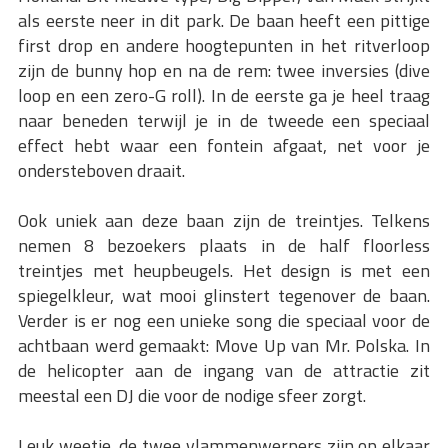
als eerste neer in dit park. De baan heeft een pittige
first drop en andere hoogtepunten in het ritverloop
zijn de bunny hop en na de rem: twee inversies (dive
loop en een zero-G roll). In de eerste ga je heel traag
naar beneden terwijl je in de tweede een speciaal
effect hebt waar een fontein afgaat, net voor je
ondersteboven draait.
Ook uniek aan deze baan zijn de treintjes. Telkens
nemen 8 bezoekers plaats in de half floorless
treintjes met heupbeugels. Het design is met een
spiegelkleur, wat mooi glinstert tegenover de baan.
Verder is er nog een unieke song die speciaal voor de
achtbaan werd gemaakt: Move Up van Mr. Polska. In
de helicopter aan de ingang van de attractie zit
meestal een DJ die voor de nodige sfeer zorgt.
Leuk weetje, de twee vlammenwerpers zijn op elkaar