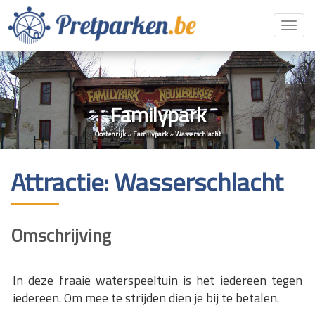
Toggl
navig
Familypark
Oostenrijk
»
Familypark
»
Wasserschlacht
Attractie: Wasserschlacht
Omschrijving
In deze fraaie waterspeeltuin is het iedereen tegen
iedereen. Om mee te strijden dien je bij te betalen.