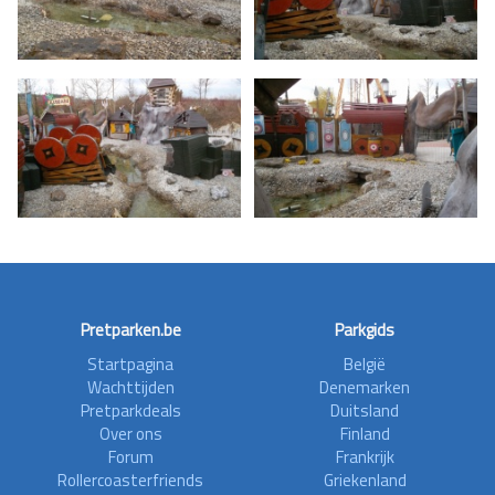
Pretparken.be
Parkgids
Startpagina
België
Wachttijden
Denemarken
Pretparkdeals
Duitsland
Over ons
Finland
Forum
Frankrijk
Rollercoasterfriends
Griekenland