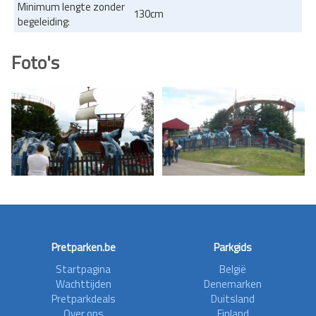
Minimum lengte zonder
130cm
begeleiding:
Foto's
Pretparken.be
Parkgids
Startpagina
België
Wachttijden
Denemarken
Pretparkdeals
Duitsland
Over ons
Finland