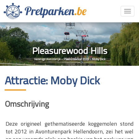
Toggl
navig
Pleasurewood Hills
Verenigd Koninkrijk
»
Pleasurewood Hills
»
Moby Dick
Attractie: Moby Dick
Omschrijving
Deze origineel gethematiseerde koggemolen stond
tot 2012 in Avonturenpark Hellendoorn, zei het wel