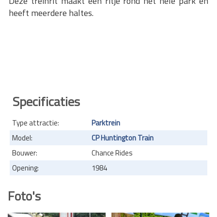
Deze treinrit maakt een ritje rond het hele park en
heeft meerdere haltes.
Specificaties
Type attractie:
Parktrein
Model:
CP Huntington Train
Bouwer:
Chance Rides
Opening:
1984
Foto's