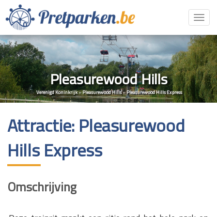
Toggl
navig
Pleasurewood Hills
Verenigd Koninkrijk
»
Pleasurewood Hills
»
Pleasurewood Hills Express
Attractie: Pleasurewood
Hills Express
Omschrijving