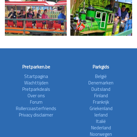
Pretparken.be
Parkgids
Startpagina
België
Wachttijden
Denemarken
Pretparkdeals
Duitsland
Over ons
Finland
Forum
Frankrijk
Rollercoasterfriends
Griekenland
Privacy disclaimer
Ierland
Italië
Nederland
Noorwegen