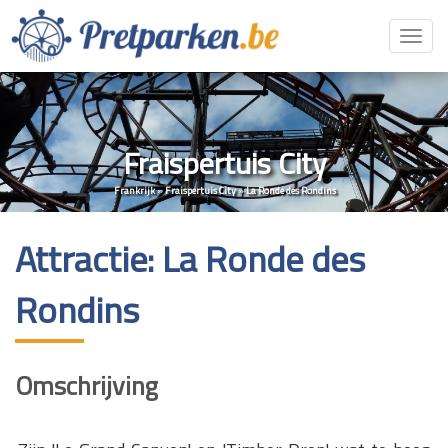
Toggl
navig
Fraispertuis City
Frankrijk
»
Fraispertuis City
»
La Ronde des Rondins
Attractie: La Ronde des
Rondins
Omschrijving