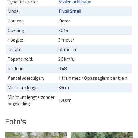
Type attractie:
Stalen achtbaan
Model:
Tivoli Small
Bouwer:
Zierer
Opening:
2014
Hoogte:
3 meter
Lengte:
60 meter
Topsnelheid:
26 km/u
Ritduur:
0:48
Aantal voertuigen:
1 trein met 10 passagiers per trein
Minimum lengte:
85cm
Minimum lengte zonder
120cm
begeleiding:
Foto's