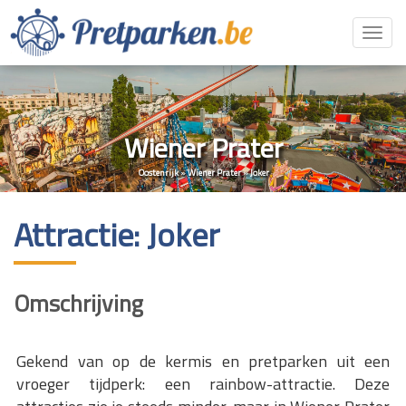
Toggl
navig
Wiener Prater
Oostenrijk
»
Wiener Prater
»
Joker
Attractie: Joker
Omschrijving
Gekend van op de kermis en pretparken uit een
vroeger tijdperk: een rainbow-attractie. Deze