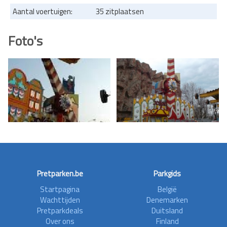
Aantal voertuigen:
35 zitplaatsen
Foto's
Pretparken.be
Parkgids
Startpagina
België
Wachttijden
Denemarken
Pretparkdeals
Duitsland
Over ons
Finland