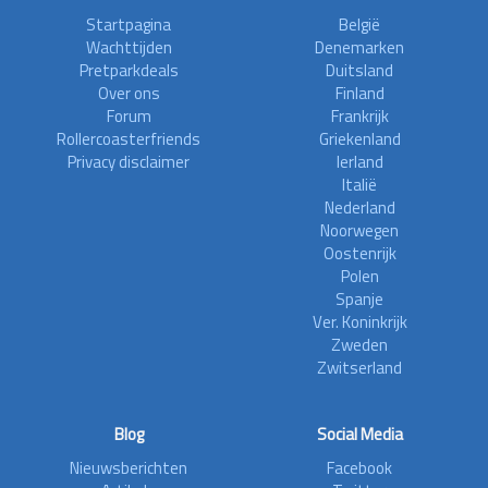
Startpagina
België
Wachttijden
Denemarken
Pretparkdeals
Duitsland
Over ons
Finland
Forum
Frankrijk
Rollercoasterfriends
Griekenland
Privacy disclaimer
Ierland
Italië
Nederland
Noorwegen
Oostenrijk
Polen
Spanje
Ver. Koninkrijk
Zweden
Zwitserland
Blog
Social Media
Nieuwsberichten
Facebook