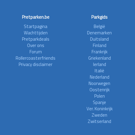
Pretparken.be
Parkgids
Startpagina
België
Wachttijden
Denemarken
Pretparkdeals
Duitsland
Over ons
Finland
Forum
Frankrijk
Rollercoasterfriends
Griekenland
Privacy disclaimer
Ierland
Italië
Nederland
Noorwegen
Oostenrijk
Polen
Spanje
Ver. Koninkrijk
Zweden
Zwitserland