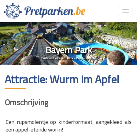
Toggl
navig
Bayern Park
Duitsland
»
Bayern Park
»
Wurm im Apfel
Attractie: Wurm im Apfel
Omschrijving
Een rupsmolentje op kinderformaat, aangekleed als
een appel-etende worm!