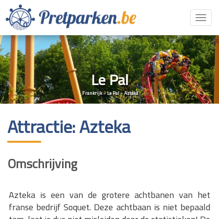
Toggl
navig
Le Pal
Frankrijk
»
Le Pal
»
Azteka
Attractie: Azteka
Omschrijving
Azteka is een van de grotere achtbanen van het
franse bedrijf Soquet. Deze achtbaan is niet bepaald