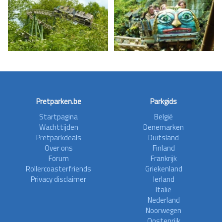
Pretparken.be
Parkgids
Startpagina
België
Wachttijden
Denemarken
Pretparkdeals
Duitsland
Over ons
Finland
Forum
Frankrijk
Rollercoasterfriends
Griekenland
Privacy disclaimer
Ierland
Italië
Nederland
Noorwegen
Oostenrijk