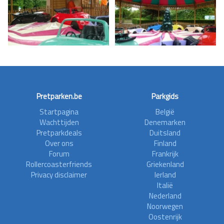
Pretparken.be
Parkgids
Startpagina
België
Wachttijden
Denemarken
Pretparkdeals
Duitsland
Over ons
Finland
Forum
Frankrijk
Rollercoasterfriends
Griekenland
Privacy disclaimer
Ierland
Italië
Nederland
Noorwegen
Oostenrijk