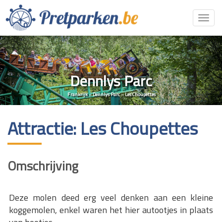
Toggl
navig
Dennlys Parc
Frankrijk
»
Dennlys Parc
»
Les Choupettes
Attractie: Les Choupettes
Omschrijving
Deze molen deed erg veel denken aan een kleine
koggemolen, enkel waren het hier autootjes in plaats