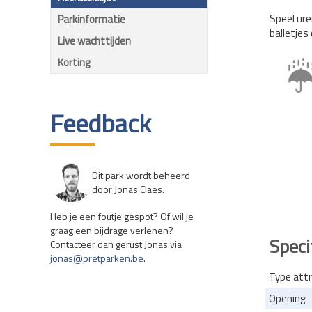
Speel ure
Parkinformatie
balletjes
Live wachttijden
Korting
Feedback
Dit park wordt beheerd
door Jonas Claes.
Heb je een foutje gespot? Of wil je
graag een bijdrage verlenen?
Speci
Contacteer dan gerust Jonas via
jonas@pretparken.be
.
Type attr
Opening: