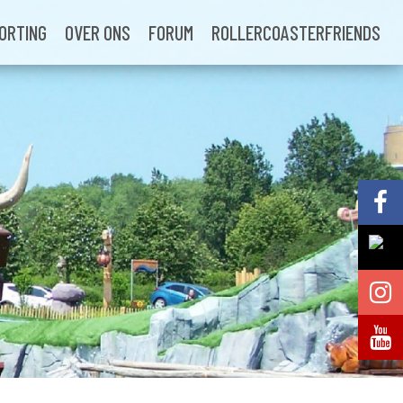
ORTING
OVER ONS
FORUM
ROLLERCOASTERFRIENDS
Volg @Pretparkenbe
Volg @Pretparkenbe
Volg @Pretparken.be
Volg @Pretparkenbe