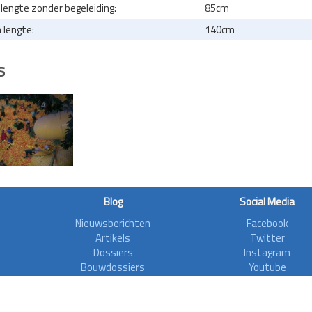
engte zonder begeleiding:
85cm
lengte:
140cm
s
Blog
Social Media
Nieuwsberichten
Facebook
Artikels
Twitter
Dossiers
Instagram
Bouwdossiers
Youtube
Interviews
Aanvalsplannen
Zoonieuws