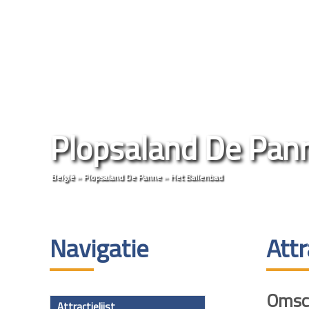
Plopsaland De Pan
België
»
Plopsaland De Panne
»
Het Ballenbad
Navigatie
Attr
Omsch
Attractielijst