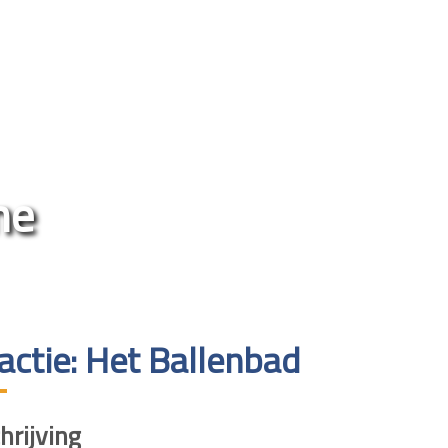
ne
actie: Het Ballenbad
rijving