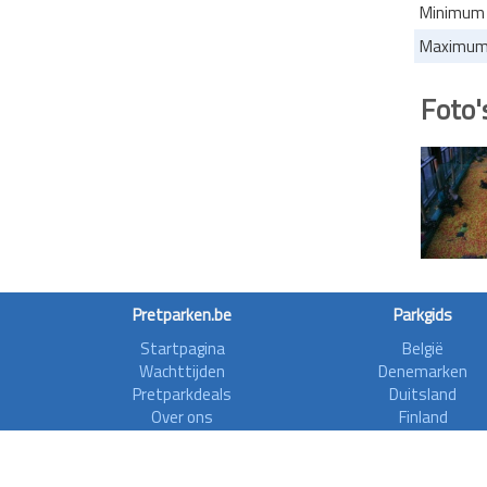
Minimum l
Maximum 
Foto'
Pretparken.be
Parkgids
Startpagina
België
Wachttijden
Denemarken
Pretparkdeals
Duitsland
Over ons
Finland
Forum
Frankrijk
Rollercoasterfriends
Griekenland
Privacy disclaimer
Ierland