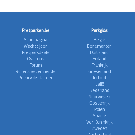
Pretparken.be
Parkgids
Startpagina
België
Wachttijden
Denemarken
Pretparkdeals
Duitsland
Over ons
Finland
Forum
Frankrijk
Rollercoasterfriends
Griekenland
Privacy disclaimer
Ierland
Italië
Nederland
Noorwegen
Oostenrijk
Polen
Spanje
Ver. Koninkrijk
Zweden
Zwitserland