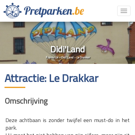
Toggl
navig
Didi'Land
Frankrijk
»
Didi'Land
»
Le Drakkar
Attractie: Le Drakkar
Omschrijving
Deze achtbaan is zonder twijfel een must-do in het
park.