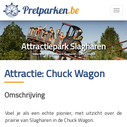
Toggl
navig
Attractiepark Slagharen
Nederland
»
Attractiepark Slagharen
»
Chuck Wagon
Attractie: Chuck Wagon
Omschrijving
Voel je als een echte pionier, met uitzicht over de
prairie van Slagharen in de Chuck Wagon.