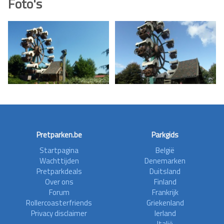
Foto's
Pretparken.be
Parkgids
Startpagina
België
Wachttijden
Denemarken
Pretparkdeals
Duitsland
Over ons
Finland
Forum
Frankrijk
Rollercoasterfriends
Griekenland
Privacy disclaimer
Ierland
Italië