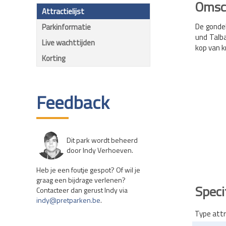
Omsch
Attractielijst
De gonde
Parkinformatie
und Talba
Live wachttijden
kop van kr
Korting
Feedback
Dit park wordt beheerd
door Indy Verhoeven.
Heb je een foutje gespot? Of wil je
graag een bijdrage verlenen?
Speci
Contacteer dan gerust Indy via
indy@pretparken.be
.
Type attr