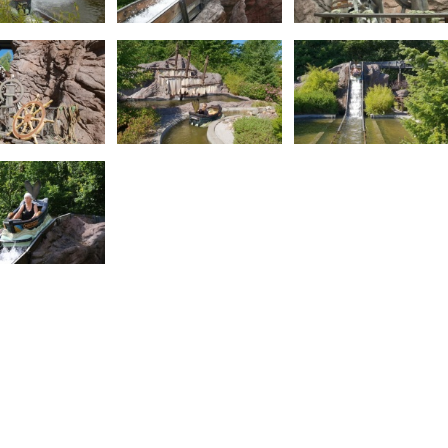
Blog
Social Media
Nieuwsberichten
Facebook
Artikels
Twitter
Dossiers
Instagram
Bouwdossiers
Youtube
Interviews