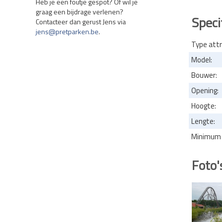
Heb je een foutje gespot? Of wil je
graag een bijdrage verlenen?
Speci
Contacteer dan gerust Jens via
jens@pretparken.be
.
Type attr
Model:
Bouwer:
Opening:
Hoogte:
Lengte:
Minimum l
Foto'