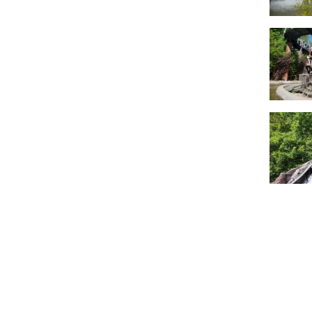
Pretparken.be
Parkgids
Startpagina
België
Wachttijden
Denemarken
Pretparkdeals
Duitsland
Over ons
Finland
Forum
Frankrijk