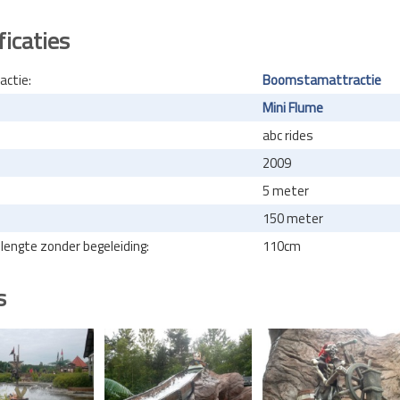
ficaties
actie:
Boomstamattractie
Mini Flume
abc rides
2009
5 meter
150 meter
engte zonder begeleiding:
110cm
s