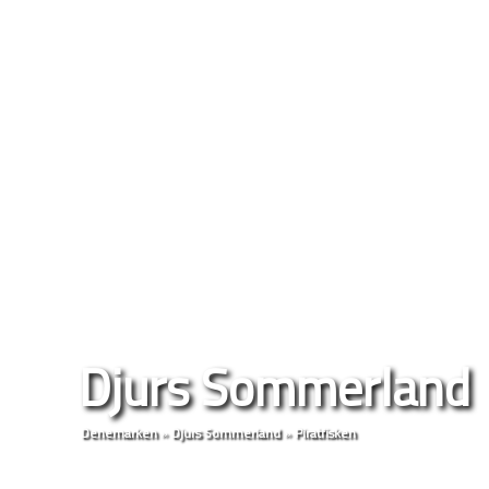
Djurs Sommerland
Denemarken
»
Djurs Sommerland
»
Piratfisken