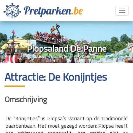
Toggl
navig
Plopsaland De Panne
België
»
Plopsaland De Panne
»
De Konijntjes
Attractie: De Konijntjes
Omschrijving
De “Konijntjes” is Plopsa’s variant op de traditionele
paardenbaan. Het moet gezegd worden: Plopsa heeft