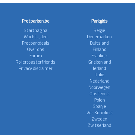
Pretparken.be
Parkgids
Startpagina
België
Wachttijden
Denemarken
Pretparkdeals
Duitsland
Over ons
Finland
Forum
Frankrijk
Rollercoasterfriends
Griekenland
Privacy disclaimer
Ierland
Italië
Nederland
Noorwegen
Oostenrijk
Polen
Spanje
Ver. Koninkrijk
Zweden
Zwitserland