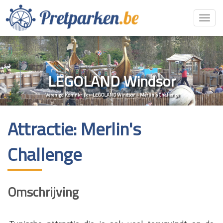
Toggl
navig
LEGOLAND Windsor
Verenigd Koninkrijk
»
LEGOLAND Windsor
»
Merlin's Challenge
Attractie: Merlin's
Challenge
Omschrijving