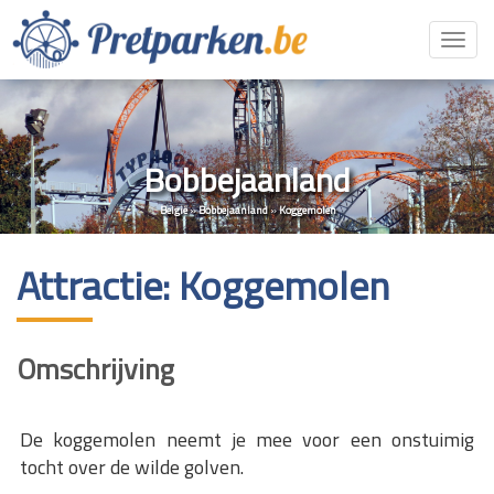
Toggl
navig
Bobbejaanland
België
»
Bobbejaanland
»
Koggemolen
Attractie: Koggemolen
Omschrijving
De koggemolen neemt je mee voor een onstuimig
tocht over de wilde golven.