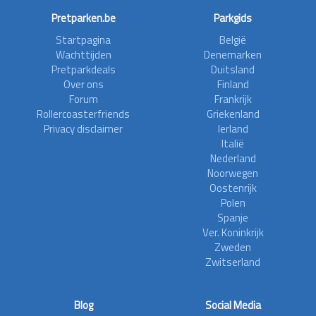
Pretparken.be
Parkgids
Startpagina
België
Wachttijden
Denemarken
Pretparkdeals
Duitsland
Over ons
Finland
Forum
Frankrijk
Rollercoasterfriends
Griekenland
Privacy disclaimer
Ierland
Italië
Nederland
Noorwegen
Oostenrijk
Polen
Spanje
Ver. Koninkrijk
Zweden
Zwitserland
Blog
Social Media