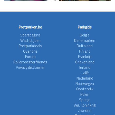
Pretparken.be
Parkgids
Startpagina
België
Wachttijden
Denemarken
Pretparkdeals
Duitsland
Over ons
Finland
Forum
Frankrijk
Rollercoasterfriends
Griekenland
Privacy disclaimer
Ierland
Italië
Nederland
Noorwegen
Oostenrijk
Polen
Spanje
Ver. Koninkrijk
Zweden