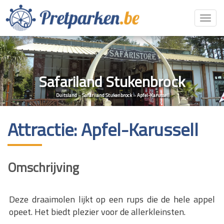
Toggl
navig
Safariland Stukenbrock
Duitsland
»
Safariland Stukenbrock
»
Apfel-Karussell
Attractie: Apfel-Karussell
Omschrijving
Deze draaimolen lijkt op een rups die de hele appel
opeet. Het biedt plezier voor de allerkleinsten.