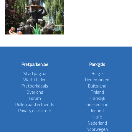
Pretparken.be
Parkgids
Startpagina
België
Wachttijden
Denemarken
Pretparkdeals
Duitsland
Over ons
Finland
Forum
Frankrijk
Rollercoasterfriends
Griekenland
Privacy disclaimer
Ierland
Italië
Nederland
Noorwegen