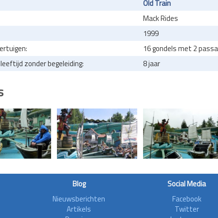
Old Train
Mack Rides
1999
ertuigen:
16 gondels met 2 passag
eeftijd zonder begeleiding:
8 jaar
s
Blog
Social Media
Nieuwsberichten
Facebook
Artikels
Twitter