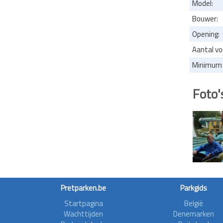
Model:
Bouwer:
Opening:
Aantal vo
Minimum l
Foto'
Pretparken.be
Parkgids
Startpagina
België
Wachttijden
Denemarken