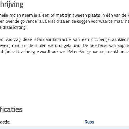
rijving
nelle molen neem je alleen of met zijn tweeën plaats in één van de k
en over de golvende rail. Eerst draaien de koggen voorwaarts, maar h
 draairichting!
nd voorzag deze standaardattractie van een uitvoerige aankledin
evelrij rondom de molen werd opgebouwd. De beeltenis van Kapite
t (het attractietype wordt ook wel 'Peter Pan' genoemd) maakt het a
ficaties
actie:
Rups