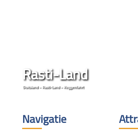
Rasti-Land
Duitsland
»
Rasti-Land
»
Koggenfahrt
Navigatie
Attr