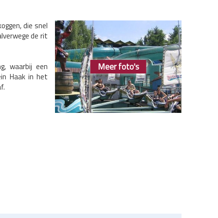
oggen, die snel
alverwege de rit
Meer foto's
g, waarbij een
in Haak in het
f.