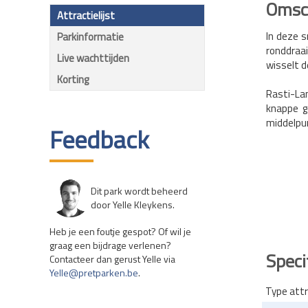
Omsch
Attractielijst
In deze s
Parkinformatie
ronddraai
Live wachttijden
wisselt de
Korting
Rasti-La
knappe g
middelpun
Feedback
Dit park wordt beheerd
door Yelle Kleykens.
Heb je een foutje gespot? Of wil je
graag een bijdrage verlenen?
Speci
Contacteer dan gerust Yelle via
Yelle@pretparken.be
.
Type attr