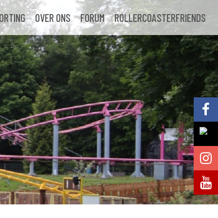
ORTING
OVER ONS
FORUM
ROLLERCOASTERFRIENDS
Volg @Pretparkenbe
Volg @Pretparkenbe
Volg @Pretparken.be
Volg @Pretparkenbe