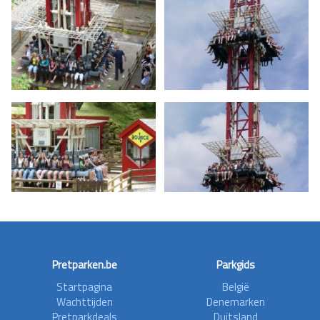
Pretparken.be
Parkgids
Startpagina
België
Wachttijden
Denemarken
Pretparkdeals
Duitsland