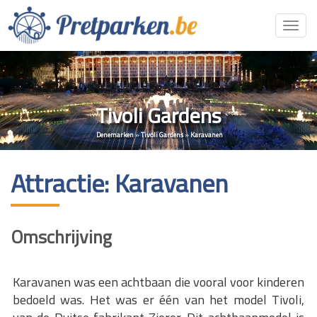
Toggl
navig
Tivoli Gardens
Denemarken
»
Tivoli Gardens
»
Karavanen
Attractie: Karavanen
Omschrijving
Karavanen was een achtbaan die vooral voor kinderen
bedoeld was. Het was er één van het model Tivoli,