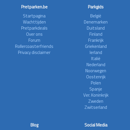
Pretparken.be
Parkgids
Startpagina
België
Wachttijden
Denemarken
Pretparkdeals
Duitsland
Over ons
Finland
Forum
Frankrijk
Rollercoasterfriends
Griekenland
Privacy disclaimer
Ierland
Italië
Nederland
Noorwegen
Oostenrijk
Polen
Spanje
Ver. Koninkrijk
Zweden
Zwitserland
Blog
Social Media