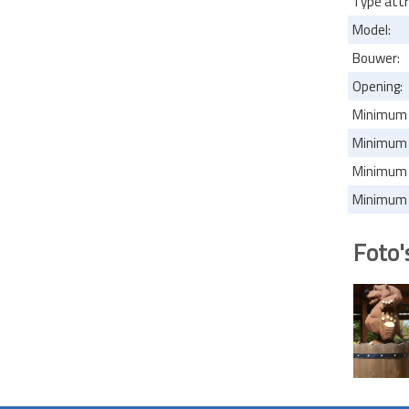
Type attr
Model:
Bouwer:
Opening:
Minimum 
Minimum l
Minimum l
Minimum l
Foto'