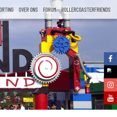
ORTING
OVER ONS
FORUM
ROLLERCOASTERFRIENDS
Volg @Pretparkenbe
Volg @Pretparkenbe
Volg @Pretparken.be
Volg @Pretparkenbe