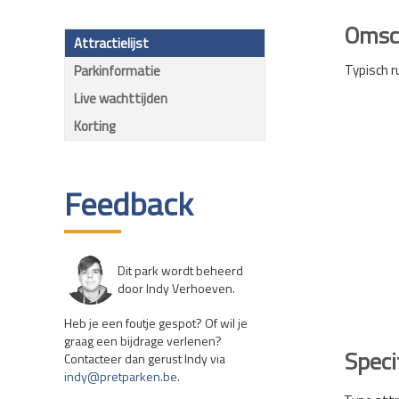
Omsch
Attractielijst
Typisch r
Parkinformatie
Live wachttijden
Korting
Feedback
Dit park wordt beheerd
door Indy Verhoeven.
Heb je een foutje gespot? Of wil je
graag een bijdrage verlenen?
Speci
Contacteer dan gerust Indy via
indy@pretparken.be
.