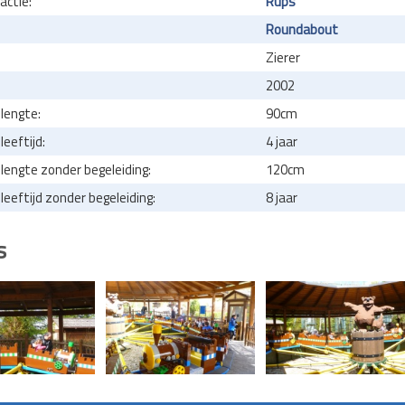
actie:
Rups
Roundabout
Zierer
2002
lengte:
90cm
eeftijd:
4 jaar
engte zonder begeleiding:
120cm
eeftijd zonder begeleiding:
8 jaar
s