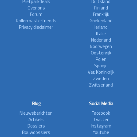
Pretparkdeals
Duitsland
Over ons
Finland
Forum
Frankrijk
Rollercoasterfriends
Griekenland
Privacy disclaimer
Ierland
Italië
Nederland
Noorwegen
Oostenrijk
Polen
Spanje
Ver. Koninkrijk
Zweden
Zwitserland
Blog
Social Media
Nieuwsberichten
Facebook
Artikels
Twitter
Dossiers
Instagram
Bouwdossiers
Youtube