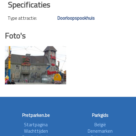
Specificaties
Type attractie:
Doorloopspookhuis
Foto's
Pretparken.be
Parkgids
Startpagina
België
Wachttijden
Denemarken