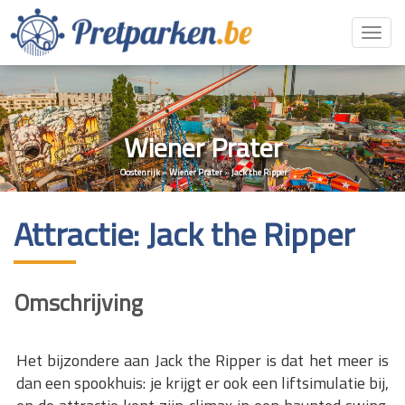
Toggl
navig
Wiener Prater
Oostenrijk
»
Wiener Prater
»
Jack the Ripper
Attractie: Jack the Ripper
Omschrijving
Het bijzondere aan Jack the Ripper is dat het meer is
dan een spookhuis: je krijgt er ook een liftsimulatie bij,