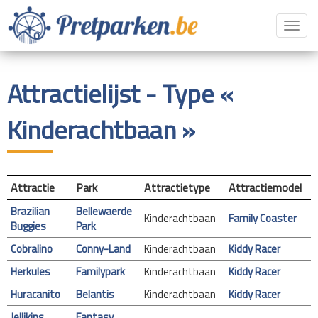
Toggl
navig
Attractielijst - Type «
Kinderachtbaan »
Attractie
Park
Attractietype
Attractiemodel
Brazilian
Bellewaerde
Kinderachtbaan
Family Coaster
Buggies
Park
Cobralino
Conny-Land
Kinderachtbaan
Kiddy Racer
Herkules
Familypark
Kinderachtbaan
Kiddy Racer
Huracanito
Belantis
Kinderachtbaan
Kiddy Racer
Jellikins
Fantasy