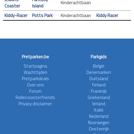
Kinderachtbaan
Coaster
Island
Kiddy-Racer
Potts Park
Kinderachtbaan
Kiddy Racer
Pretparken.be
Parkgids
Startpagina
België
Wachttijden
Denemarken
Pretparkdeals
Duitsland
Over ons
Finland
Forum
Frankrijk
Rollercoasterfriends
Griekenland
Privacy disclaimer
Ierland
Italië
Nederland
Noorwegen
Oostenrijk